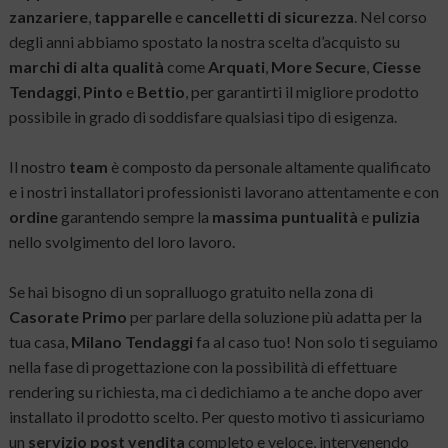
zanzariere
,
tapparelle
e
cancelletti di sicurezza
. Nel corso
degli anni abbiamo spostato la nostra scelta d’acquisto su
marchi di alta qualità
come
Arquati
,
More Secure
,
Ciesse
Tendaggi
,
Pinto
e
Bettio
, per garantirti il migliore prodotto
possibile in grado di soddisfare qualsiasi tipo di esigenza.
Il nostro
team
è composto da personale altamente qualificato
e i nostri installatori professionisti lavorano attentamente e con
ordine
garantendo sempre la
massima puntualità
e
pulizia
nello svolgimento del loro lavoro.
Se hai bisogno di un sopralluogo gratuito nella zona di
Casorate Primo
per parlare della soluzione più adatta per la
tua casa,
Milano Tendaggi
fa al caso tuo! Non solo ti seguiamo
nella fase di progettazione con la possibilità di effettuare
rendering su richiesta, ma ci dedichiamo a te anche dopo aver
installato il prodotto scelto. Per questo motivo ti assicuriamo
un
servizio post vendita
completo e veloce, intervenendo