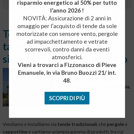
risparmio energetico al 50% per tutto
PRIMO
l’anno 2026 !
NOVITÀ: Assicurazione di 2 anni in
omaggio per l’acquisto di tende da sole
Tende da sole, pergole,
motorizzate con sensore vento, pergole
ad impacchettamento e vetrate
tapparelle, cancelli di
scorrevoli, contro danni da eventi
sicurezza a Casorate Primo
atmosferici.
Vieni a trovarci a Fizzonasco di Pieve
Milano Tendaggi
, con sede a
Emanuele, in via Bruno Buozzi 21/ int.
Milano
, si occupa da anni
48.
dell’installazione di
tende da sole
,
pergole
e tanto altro, in
SCOPRI DI PIÙ
Lombardia
, in particolar modo
nella zona di
Casorate Primo
.
Vendiamo e installiamo sia
tende tradizionali
, che
pergole
e
cappottine
e vantiamo un’ampia gamma di prodotti, tra cui