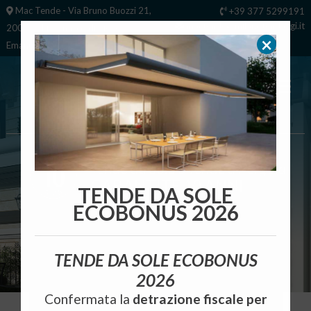
Mac Tende - Via Bruno Buozzi 21,
+39 377 5299191
mactende@milanotendaggi.it
20072 - Fizzonasco di Pieve
×
Emanuele (MI)
Tende da Sole e Tende a Pergola
GARANTITE 10 ANNI
TENDE DA SOLE
ECOBONUS 2026
TENDE DA SOLE ECOBONUS
2026
Confermata la
detrazione fiscale per
HOME »
PRODOTTI »
GRATE DI SICUREZZA MILANO