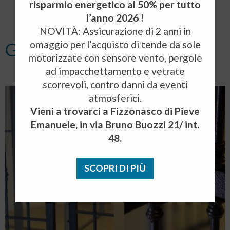
risparmio energetico al 50% per tutto
l’anno 2026 !
NOVITÀ: Assicurazione di 2 anni in
omaggio per l’acquisto di tende da sole
Grate di sicurezza Milano
motorizzate con sensore vento, pergole
ad impacchettamento e vetrate
scorrevoli, contro danni da eventi
atmosferici.
Vieni a trovarci a Fizzonasco di Pieve
Emanuele, in via Bruno Buozzi 21/ int.
48.
SCOPRI DI PIÙ